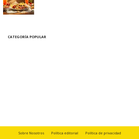
identificar los alimentos a evitar
11/12/2024
CATEGORÍA POPULAR
229
Estilo de vida
181
Bienestar y Salud
148
Hogar
89
Belleza y Cuidado Personal
77
La naturaleza
60
Tecnología innovadora
60
Recetas y cocina
Sobre Nosotros
Política editorial
Política de privacidad