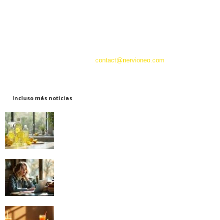
centro de la actualidad en tiempo real. Tanto si busca las últimas noticias
sobre política, economía, cultura o tecnología, nuestro equipo de
apasionados redactores le ofrece una cobertura completa y variada de los
principales acontecimientos nacionales e internacionales.
Contáctanos:
contact@nervioneo.com
Incluso más noticias
Ácido cítrico: el imprescindible para una
limpieza ecológica
18/12/2024
Cómo superar una crisis de los veinticinco
años: descubre nuestros consejos...
13/12/2024
Calorías vacías: entender su impacto e