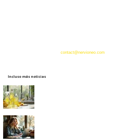
Descubra Nervioneo, su sitio web esencial de noticias generalistas. Con
su interfaz intuitiva y su contenido rico y variado, nervioneo le sitúa en el
centro de la actualidad en tiempo real. Tanto si busca las últimas noticias
sobre política, economía, cultura o tecnología, nuestro equipo de
apasionados redactores le ofrece una cobertura completa y variada de los
principales acontecimientos nacionales e internacionales.
Contáctanos:
contact@nervioneo.com
Incluso más noticias
Ácido cítrico: el imprescindible para una
limpieza ecológica
18/12/2024
Cómo superar una crisis de los veinticinco
años: descubre nuestros consejos...
13/12/2024