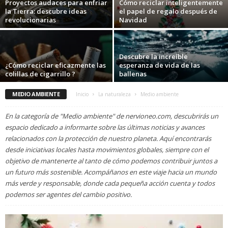
Proyectos audaces para enfriar
Cómo reciclar inteligentemente
la Tierra: descubre ideas
el papel de regalo después de
revolucionarias
Navidad
Descubre la increíble
¿Cómo reciclar eficazmente las
esperanza de vida de las
colillas de cigarrillo ?
ballenas
MEDIO AMBIENTE
Inicio
La naturaleza
Medio ambiente
En la categoría de "Medio ambiente" de nervioneo.com, descubrirás un
espacio dedicado a informarte sobre las últimas noticias y avances
relacionados con la protección de nuestro planeta. Aquí encontrarás
desde iniciativas locales hasta movimientos globales, siempre con el
objetivo de mantenerte al tanto de cómo podemos contribuir juntos a
un futuro más sostenible. Acompáñanos en este viaje hacia un mundo
más verde y responsable, donde cada pequeña acción cuenta y todos
podemos ser agentes del cambio positivo.