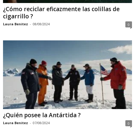
¿Cómo reciclar eficazmente las colillas de
cigarrillo ?
Laura Benitez
-
08/08/2024
0
¿Quién posee la Antártida ?
Laura Benitez
-
07/08/2024
0