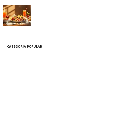
Calorías vacías: entender su impacto e
identificar los alimentos a evitar
11/12/2024
CATEGORÍA POPULAR
229
Estilo de vida
181
Bienestar y Salud
148
Hogar
89
Belleza y Cuidado Personal
77
La naturaleza
60
Tecnología innovadora
60
Recetas y cocina