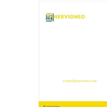
Descubra Nervioneo, su sitio web esencial de
noticias generalistas. Con su interfaz intuitiva
contenido rico y variado, nervioneo le sitúa en
centro de la actualidad en tiempo real. Tanto s
busca las últimas noticias sobre política,
economía, cultura o tecnología, nuestro equip
apasionados redactores le ofrece una cobertu
completa y variada de los principales
acontecimientos nacionales e internacionales
Contáctanos:
contact@nervioneo.com
© nervioneo