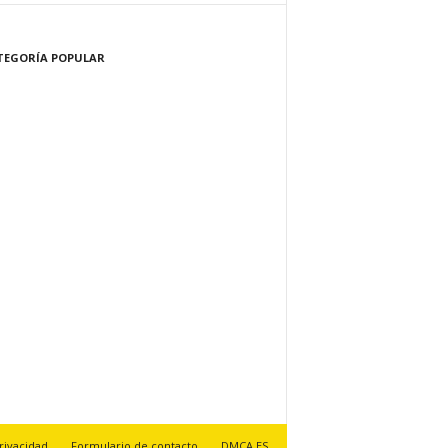
TEGORÍA POPULAR
229
 de vida
181
star y Salud
148
89
za y Cuidado Personal
77
turaleza
60
logía innovadora
60
as y cocina
privacidad
Formulario de contacto
DMCA ES