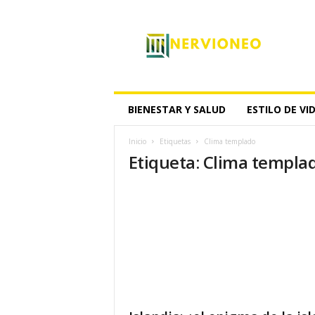
N
e
r
v
i
o
n
BIENESTAR Y SALUD
ESTILO DE VI
e
o
Inicio
Etiquetas
Clima templado
Etiqueta: Clima templa