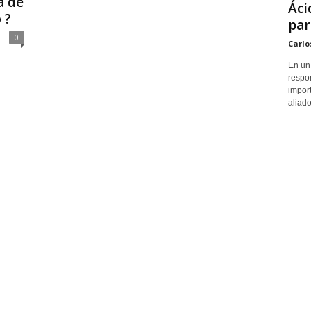
a de
Áci
 ?
par
0
Carlo
En un
respo
import
aliado.