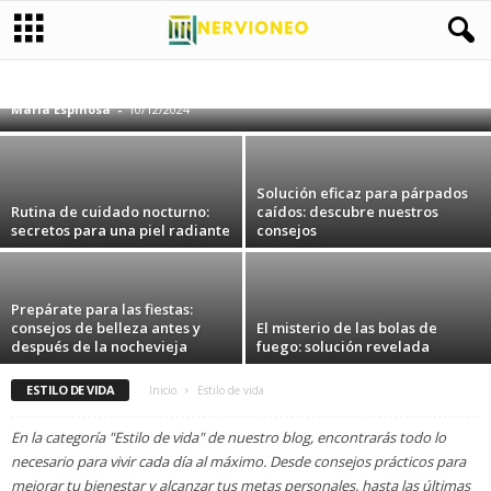
Cosméticos caseros: ¿son realmente más
saludables ?
BELLEZA Y CUIDADO PERSONAL
CURIOSIDADES
TECNOLOGÍA INNOVADORA
TENDENCIAS DE MODA
VIAJES Y AVENTURAS
María Espinosa
-
10/12/2024
Solución eficaz para párpados
Rutina de cuidado nocturno:
caídos: descubre nuestros
secretos para una piel radiante
consejos
Prepárate para las fiestas:
consejos de belleza antes y
El misterio de las bolas de
después de la nochevieja
fuego: solución revelada
ESTILO DE VIDA
Inicio
Estilo de vida
En la categoría "Estilo de vida" de nuestro blog, encontrarás todo lo
necesario para vivir cada día al máximo. Desde consejos prácticos para
mejorar tu bienestar y alcanzar tus metas personales, hasta las últimas