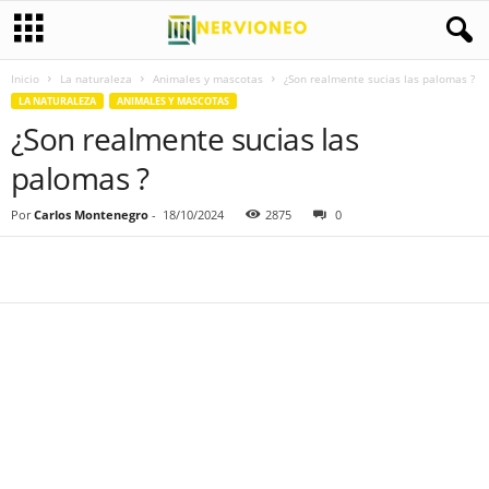
Inicio
La naturaleza
Animales y mascotas
¿Son realmente sucias las palomas ?
LA NATURALEZA
ANIMALES Y MASCOTAS
¿Son realmente sucias las
palomas ?
Por
Carlos Montenegro
-
18/10/2024
2875
0